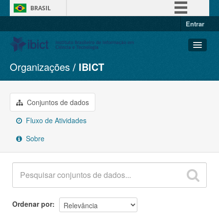
BRASIL
Entrar
Simplifique!
Comunica BR
Participe
Organizações
IBICT
Conjuntos de dados
Acesso à informação
Organizações
Legislação
Grupos
Conjuntos de dados
Canais
Sobre
Fluxo de Atividades
Sobre
Ordenar por