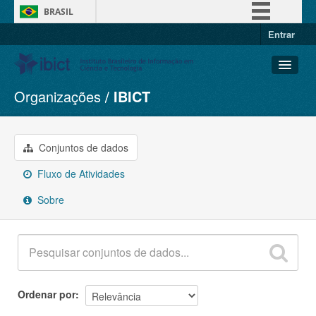
BRASIL
Entrar
Simplifique!
Comunica BR
Participe
Organizações
IBICT
Conjuntos de dados
Acesso à informação
Organizações
Legislação
Grupos
Conjuntos de dados
Canais
Sobre
Fluxo de Atividades
Sobre
Ordenar por