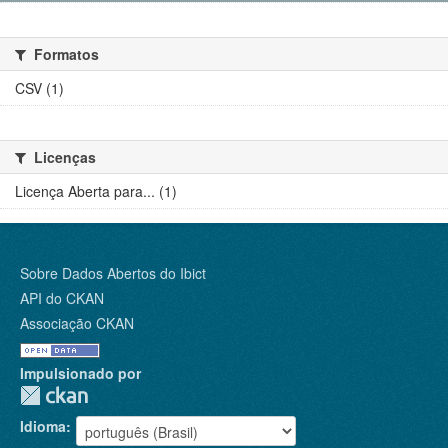
Formatos
CSV (1)
Licenças
Licença Aberta para... (1)
Sobre Dados Abertos do Ibict
API do CKAN
Associação CKAN
Impulsionado por
Idioma