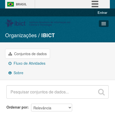
BRASIL
Entrar
Simplifique!
Comunica BR
Participe
Organizações
IBICT
Conjuntos de dados
Acesso à informação
Organizações
Legislação
Grupos
Conjuntos de dados
Canais
Sobre
Fluxo de Atividades
Sobre
Ordenar por