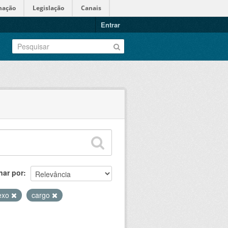
mação
Legislação
Canais
Entrar
nar por
exo
cargo