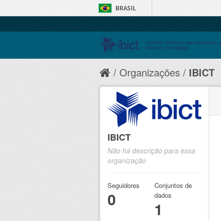
BRASIL
Organizações
IBICT
IBICT
Não há descrição para essa
organização
Seguidores
Conjuntos de
0
dados
1