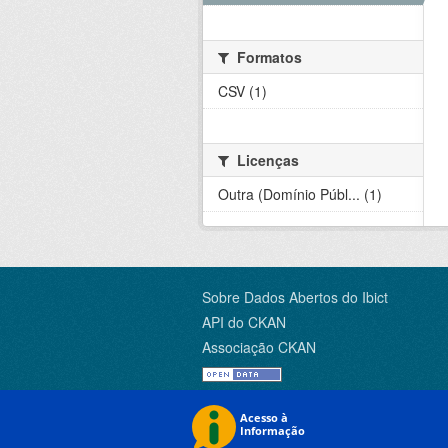
Formatos
CSV (1)
Licenças
Outra (Domínio Públ... (1)
Sobre Dados Abertos do Ibict
API do CKAN
Associação CKAN