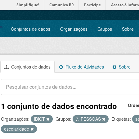
Simplifique!
Comunica BR
Participe
Acesso à infor
Conjuntos de dados
Organizações
Grupos
Sobre
Conjuntos de dados
Fluxo de Atividades
Sobre
1 conjunto de dados encontrado
Orde
Organizações:
IBICT
Grupos:
7. PESSOAS
Etiquetas:
s
escolaridade