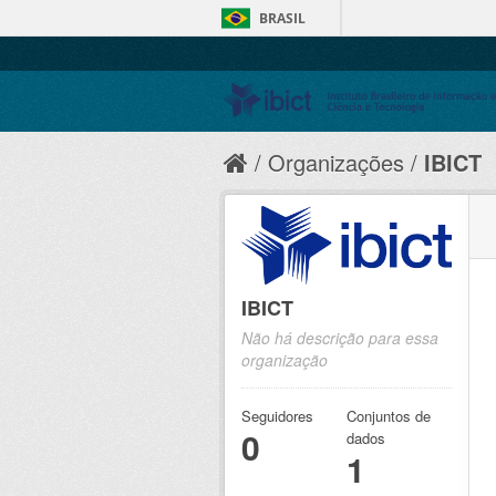
BRASIL
Organizações
IBICT
IBICT
Não há descrição para essa
organização
Seguidores
Conjuntos de
0
dados
1