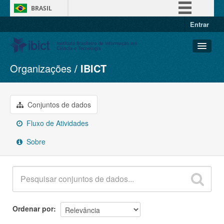
BRASIL
Entrar
Simplifique!
Comunica BR
Participe
Organizações
IBICT
Conjuntos de dados
Acesso à informação
Organizações
Legislação
Grupos
Conjuntos de dados
Canais
Sobre
Fluxo de Atividades
Sobre
Ordenar por