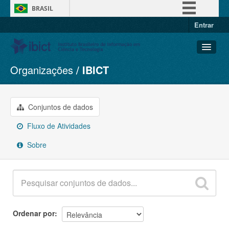
BRASIL
Entrar
Simplifique!
Comunica BR
Participe
Organizações
IBICT
Conjuntos de dados
Acesso à informação
Organizações
Legislação
Grupos
Conjuntos de dados
Canais
Sobre
Fluxo de Atividades
Sobre
Ordenar por