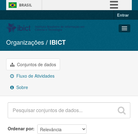
BRASIL
Entrar
Simplifique!
Comunica BR
Participe
Organizações
IBICT
Conjuntos de dados
Acesso à informação
Organizações
Legislação
Grupos
Conjuntos de dados
Canais
Sobre
Fluxo de Atividades
Sobre
Ordenar por