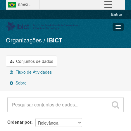
BRASIL
Entrar
Simplifique!
Comunica BR
Participe
Organizações
IBICT
Conjuntos de dados
Acesso à informação
Organizações
Legislação
Grupos
Conjuntos de dados
Canais
Sobre
Fluxo de Atividades
Sobre
Ordenar por