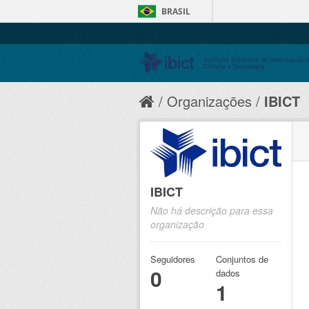
BRASIL
Organizações
IBICT
IBICT
Não há descrição para essa
organização
Seguidores
Conjuntos de
0
dados
1