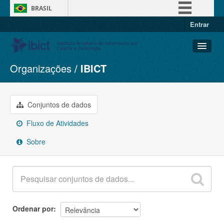
BRASIL
Entrar
Simplifique!
Comunica BR
Participe
Organizações
IBICT
Conjuntos de dados
Acesso à informação
Organizações
Legislação
Grupos
Conjuntos de dados
Canais
Sobre
Fluxo de Atividades
Sobre
Ordenar por