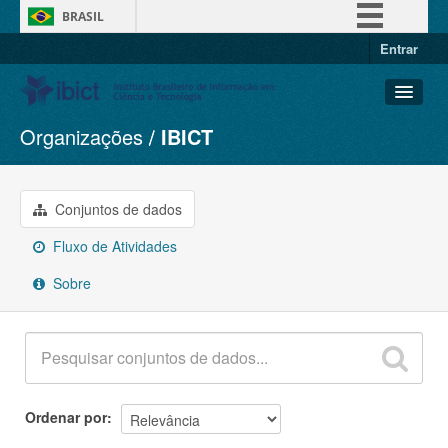
BRASIL
Entrar
Simplifique!
Comunica BR
Participe
Organizações
IBICT
Conjuntos de dados
Acesso à informação
Organizações
Legislação
Grupos
Conjuntos de dados
Canais
Sobre
Fluxo de Atividades
Sobre
Ordenar por