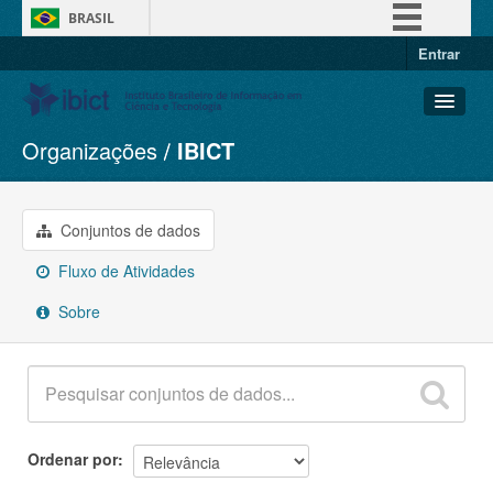
BRASIL
Entrar
Simplifique!
Comunica BR
Participe
Organizações
IBICT
Conjuntos de dados
Acesso à informação
Organizações
Legislação
Grupos
Conjuntos de dados
Canais
Sobre
Fluxo de Atividades
Sobre
Ordenar por