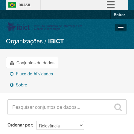
BRASIL
Entrar
Simplifique!
Comunica BR
Participe
Organizações
IBICT
Conjuntos de dados
Acesso à informação
Organizações
Legislação
Grupos
Conjuntos de dados
Canais
Sobre
Fluxo de Atividades
Sobre
Ordenar por