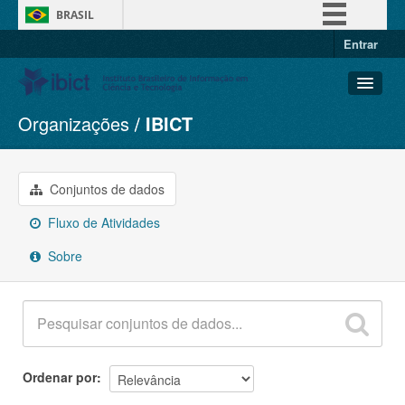
BRASIL
Entrar
Simplifique!
Comunica BR
Participe
Organizações
IBICT
Conjuntos de dados
Acesso à informação
Organizações
Legislação
Grupos
Conjuntos de dados
Canais
Sobre
Fluxo de Atividades
Sobre
Ordenar por