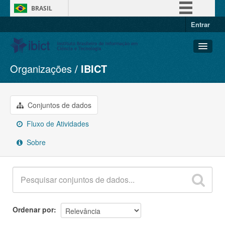
BRASIL
Entrar
Simplifique!
Comunica BR
Participe
Organizações
IBICT
Conjuntos de dados
Acesso à informação
Organizações
Legislação
Grupos
Conjuntos de dados
Canais
Sobre
Fluxo de Atividades
Sobre
Ordenar por