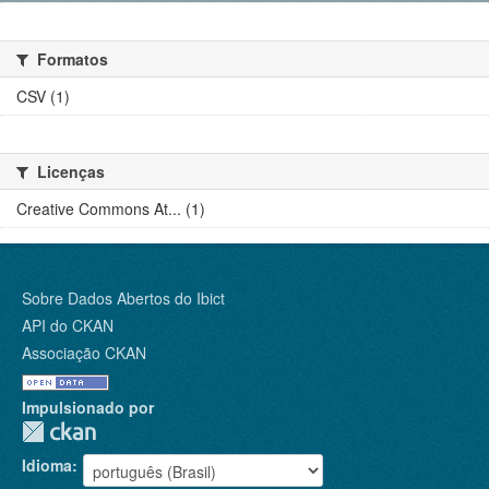
Formatos
CSV (1)
Licenças
Creative Commons At... (1)
Sobre Dados Abertos do Ibict
API do CKAN
Associação CKAN
Impulsionado por
Idioma