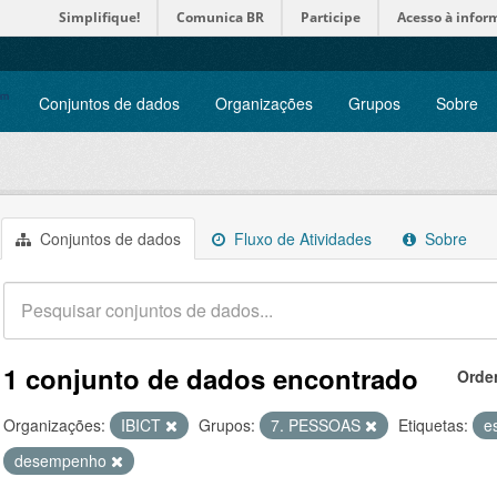
Simplifique!
Comunica BR
Participe
Acesso à infor
Conjuntos de dados
Organizações
Grupos
Sobre
Conjuntos de dados
Fluxo de Atividades
Sobre
1 conjunto de dados encontrado
Orde
Organizações:
IBICT
Grupos:
7. PESSOAS
Etiquetas:
e
desempenho