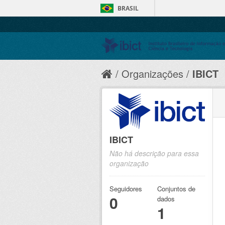
BRASIL
Organizações
IBICT
IBICT
Não há descrição para essa
organização
Seguidores
Conjuntos de
0
dados
1