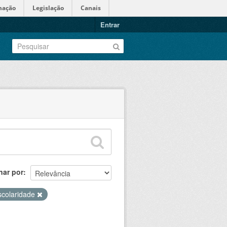
mação
Legislação
Canais
Entrar
nar por
scolaridade