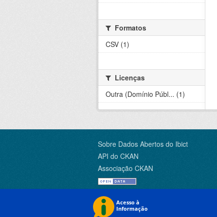
Formatos
CSV (1)
Licenças
Outra (Domínio Públ... (1)
Sobre Dados Abertos do Ibict
API do CKAN
Associação CKAN