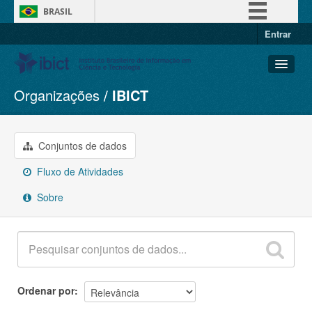
BRASIL
Entrar
Simplifique!
Comunica BR
Participe
Organizações
IBICT
Conjuntos de dados
Acesso à informação
Organizações
Legislação
Grupos
Conjuntos de dados
Canais
Sobre
Fluxo de Atividades
Sobre
Ordenar por