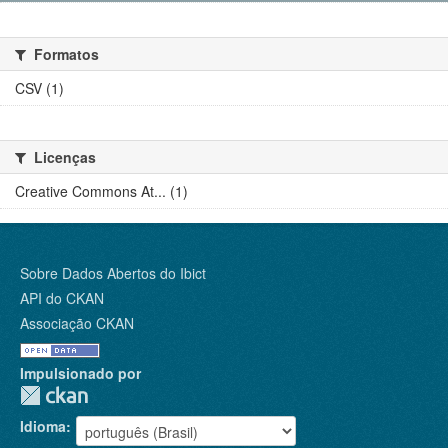
Formatos
CSV (1)
Licenças
Creative Commons At... (1)
Sobre Dados Abertos do Ibict
API do CKAN
Associação CKAN
Impulsionado por
Idioma