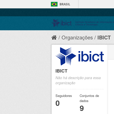
BRASIL
Organizações
IBICT
IBICT
Não há descrição para essa
organização
Seguidores
Conjuntos de
0
dados
9