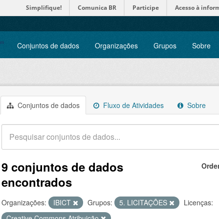
Simplifique!
Comunica BR
Participe
Acesso à infor
Conjuntos de dados
Organizações
Grupos
Sobre
Conjuntos de dados
Fluxo de Atividades
Sobre
9 conjuntos de dados
Orde
encontrados
Organizações:
IBICT
Grupos:
5. LICITAÇÕES
Licenças:
Creative Commons Atribuição