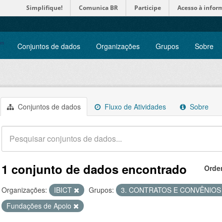
Simplifique!
Comunica BR
Participe
Acesso à infor
Conjuntos de dados
Organizações
Grupos
Sobre
Conjuntos de dados
Fluxo de Atividades
Sobre
1 conjunto de dados encontrado
Orde
Organizações:
IBICT
Grupos:
3. CONTRATOS E CONVÊNIO
Fundações de Apoio