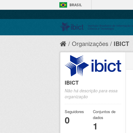
BRASIL
Organizações
IBICT
IBICT
Não há descrição para essa
organização
Seguidores
Conjuntos de
0
dados
1