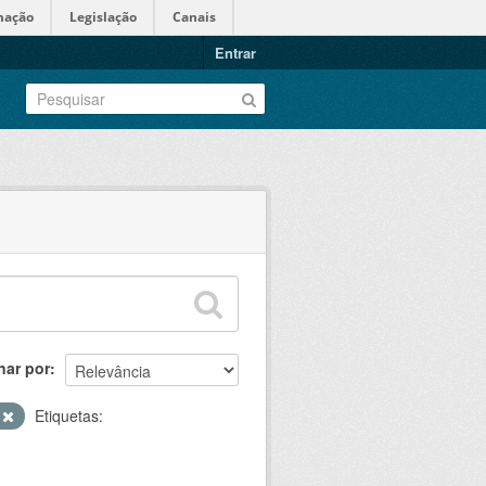
mação
Legislação
Canais
Entrar
nar por
S
Etiquetas: