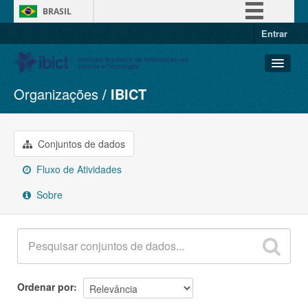
BRASIL
Entrar
Simplifique!
Comunica BR
Participe
Organizações
IBICT
Conjuntos de dados
Acesso à informação
Organizações
Legislação
Grupos
Conjuntos de dados
Canais
Sobre
Fluxo de Atividades
Sobre
Ordenar por