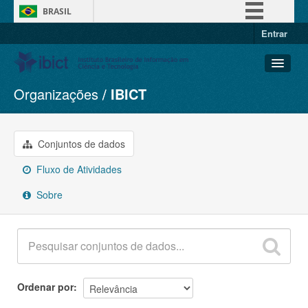
BRASIL
Entrar
Simplifique!
Comunica BR
Participe
Organizações
IBICT
Conjuntos de dados
Acesso à informação
Organizações
Legislação
Grupos
Conjuntos de dados
Canais
Sobre
Fluxo de Atividades
Sobre
Ordenar por