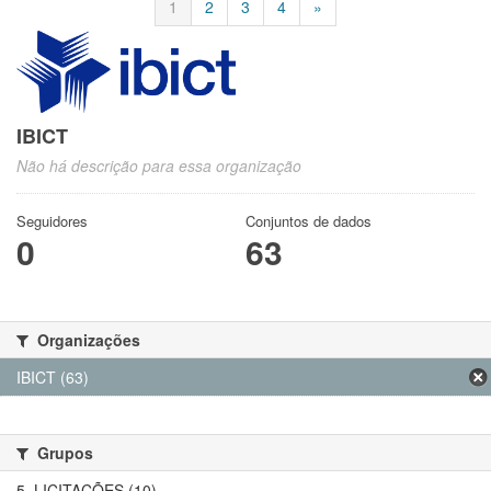
1
2
3
4
»
IBICT
Não há descrição para essa organização
Seguidores
Conjuntos de dados
0
63
Organizações
IBICT (63)
Grupos
5. LICITAÇÕES (10)