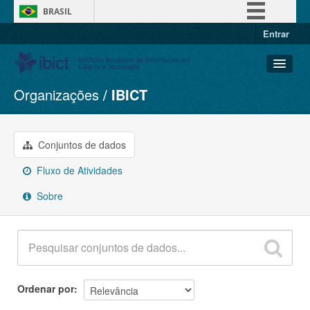
BRASIL
Entrar
Simplifique!
Comunica BR
Participe
Organizações
IBICT
Conjuntos de dados
Acesso à informação
Organizações
Legislação
Grupos
Conjuntos de dados
Canais
Sobre
Fluxo de Atividades
Sobre
Ordenar por