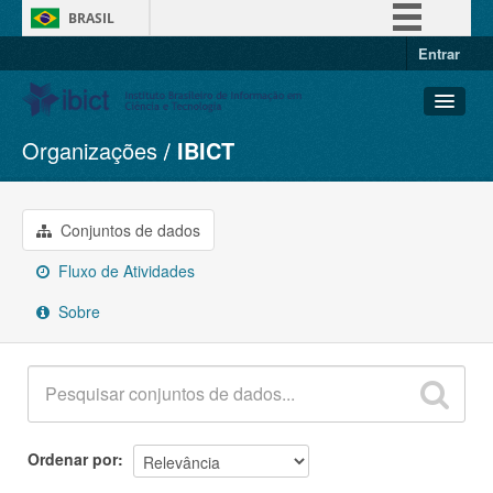
BRASIL
Entrar
Simplifique!
Comunica BR
Participe
Organizações
IBICT
Conjuntos de dados
Acesso à informação
Organizações
Legislação
Grupos
Conjuntos de dados
Canais
Sobre
Fluxo de Atividades
Sobre
Ordenar por