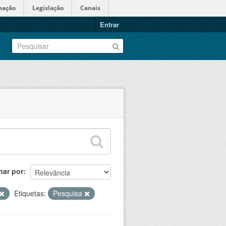
mação
Legislação
Canais
Entrar
nar por
Etiquetas:
Pesquisa