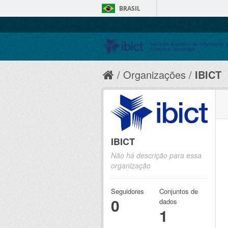
BRASIL
Organizações
IBICT
IBICT
Não há descrição para essa
organização
Seguidores
Conjuntos de
0
dados
1