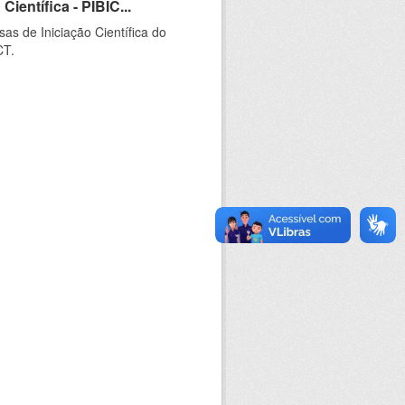
ientífica - PIBIC...
as de Iniciação Científica do
CT.