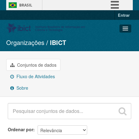
BRASIL
Entrar
Simplifique!
Comunica BR
Participe
Organizações
IBICT
Conjuntos de dados
Acesso à informação
Organizações
Legislação
Grupos
Conjuntos de dados
Canais
Sobre
Fluxo de Atividades
Sobre
Ordenar por