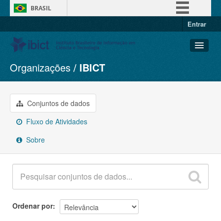
BRASIL
Entrar
Simplifique!
Comunica BR
Participe
Organizações
IBICT
Conjuntos de dados
Acesso à informação
Organizações
Legislação
Grupos
Conjuntos de dados
Canais
Sobre
Fluxo de Atividades
Sobre
Ordenar por