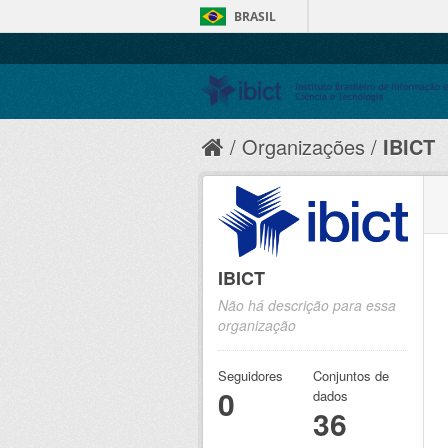
BRASIL
Organizações
IBICT
IBICT
Não há descrição para essa
organização
Seguidores
Conjuntos de
0
dados
36