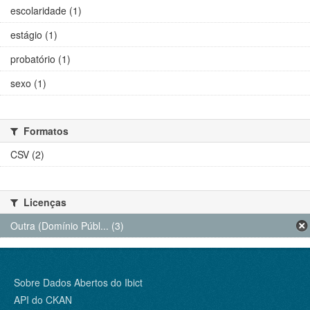
escolaridade (1)
estágio (1)
probatório (1)
sexo (1)
Formatos
CSV (2)
Licenças
Outra (Domínio Públ... (3)
Sobre Dados Abertos do Ibict
API do CKAN