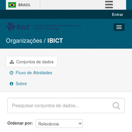
BRASIL
Entrar
Simplifique!
Comunica BR
Participe
Organizações
IBICT
Conjuntos de dados
Acesso à informação
Organizações
Legislação
Grupos
Conjuntos de dados
Canais
Sobre
Fluxo de Atividades
Sobre
Ordenar por