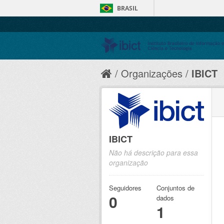
BRASIL
Organizações
IBICT
IBICT
Não há descrição para essa
organização
Seguidores
Conjuntos de
0
dados
1