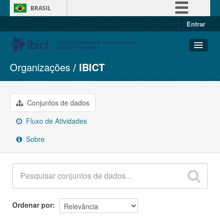
BRASIL
Entrar
Simplifique!
Comunica BR
Participe
Organizações
IBICT
Conjuntos de dados
Acesso à informação
Organizações
Legislação
Grupos
Conjuntos de dados
Canais
Sobre
Fluxo de Atividades
Sobre
Ordenar por