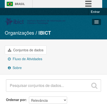
BRASIL
Entrar
Simplifique!
Comunica BR
Participe
Organizações
IBICT
Conjuntos de dados
Acesso à informação
Organizações
Legislação
Grupos
Conjuntos de dados
Canais
Sobre
Fluxo de Atividades
Sobre
Ordenar por