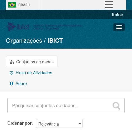
BRASIL
Entrar
Simplifique!
Comunica BR
Participe
Organizações
IBICT
Conjuntos de dados
Acesso à informação
Organizações
Legislação
Grupos
Conjuntos de dados
Canais
Sobre
Fluxo de Atividades
Sobre
Ordenar por