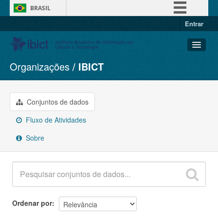
BRASIL
Entrar
Simplifique!
Comunica BR
Participe
Organizações
IBICT
Conjuntos de dados
Acesso à informação
Organizações
Legislação
Grupos
Conjuntos de dados
Canais
Sobre
Fluxo de Atividades
Sobre
Ordenar por