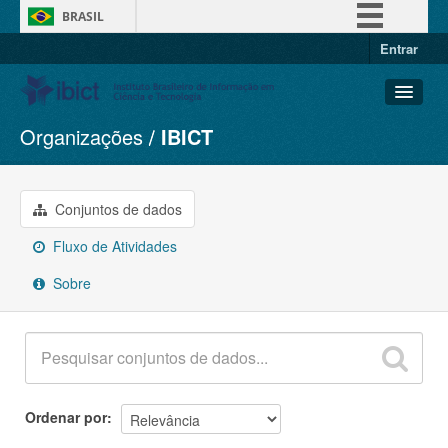
BRASIL
Entrar
Simplifique!
Comunica BR
Participe
Organizações
IBICT
Conjuntos de dados
Acesso à informação
Organizações
Legislação
Grupos
Conjuntos de dados
Canais
Sobre
Fluxo de Atividades
Sobre
Ordenar por