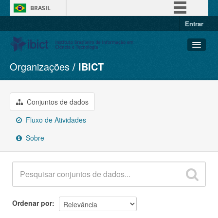
BRASIL
Entrar
Simplifique!
Comunica BR
Participe
Organizações
IBICT
Conjuntos de dados
Acesso à informação
Organizações
Legislação
Grupos
Conjuntos de dados
Canais
Sobre
Fluxo de Atividades
Sobre
Ordenar por