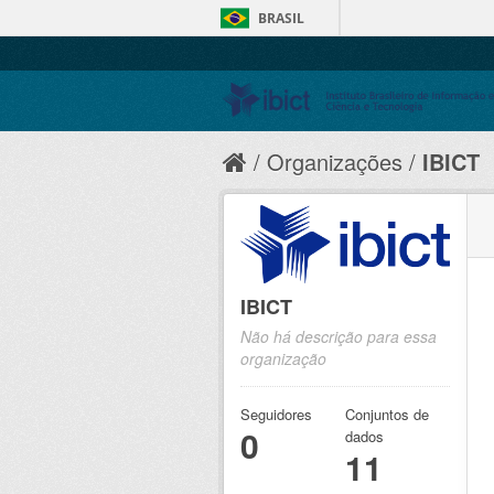
BRASIL
Organizações
IBICT
IBICT
Não há descrição para essa
organização
Seguidores
Conjuntos de
0
dados
11