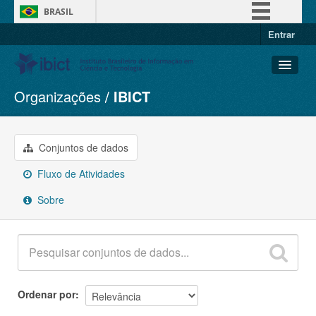
BRASIL
Entrar
Simplifique!
Comunica BR
Participe
Organizações
IBICT
Conjuntos de dados
Acesso à informação
Organizações
Legislação
Grupos
Conjuntos de dados
Canais
Sobre
Fluxo de Atividades
Sobre
Ordenar por