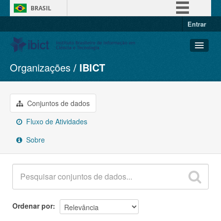
BRASIL
Entrar
Simplifique!
Comunica BR
Participe
Organizações
IBICT
Conjuntos de dados
Acesso à informação
Organizações
Legislação
Grupos
Conjuntos de dados
Canais
Sobre
Fluxo de Atividades
Sobre
Ordenar por