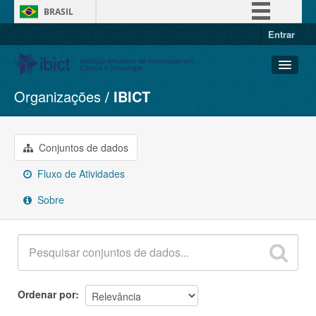
BRASIL
Entrar
Simplifique!
Comunica BR
Participe
Organizações
IBICT
Conjuntos de dados
Acesso à informação
Organizações
Legislação
Grupos
Conjuntos de dados
Canais
Sobre
Fluxo de Atividades
Sobre
Ordenar por