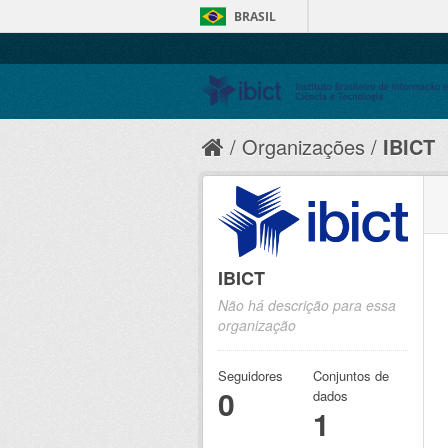
BRASIL
Organizações
IBICT
IBICT
Não há descrição para essa
organização
Seguidores
Conjuntos de
0
dados
1