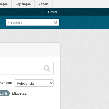
mação
Legislação
Canais
Entrar
nar por
ÕES
Etiquetas: