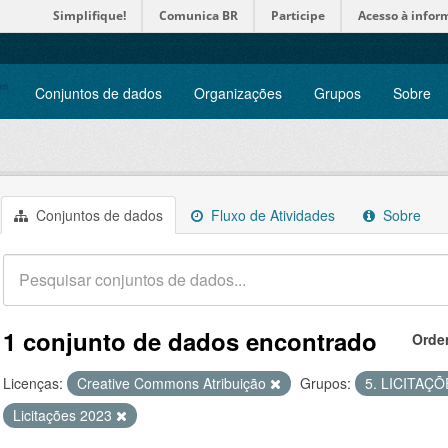
Simplifique!
Comunica BR
Participe
Acesso à infor
Conjuntos de dados
Organizações
Grupos
Sobre
Conjuntos de dados
Fluxo de Atividades
Sobre
1 conjunto de dados encontrado
Orde
Licenças:
Creative Commons Atribuição
Grupos:
5. LICITAÇ
Licitações 2023