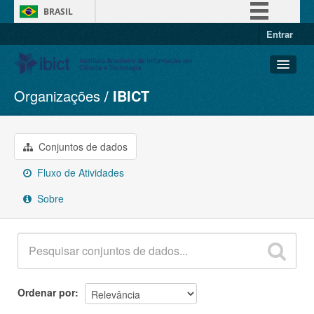
BRASIL
Entrar
Simplifique!
Comunica BR
Participe
Organizações
IBICT
Conjuntos de dados
Acesso à informação
Organizações
Legislação
Grupos
Conjuntos de dados
Canais
Sobre
Fluxo de Atividades
Sobre
Ordenar por