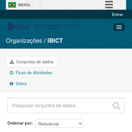
BRASIL
Entrar
Simplifique!
Comunica BR
Participe
Organizações
IBICT
Conjuntos de dados
Acesso à informação
Organizações
Legislação
Grupos
Conjuntos de dados
Canais
Sobre
Fluxo de Atividades
Sobre
Ordenar por