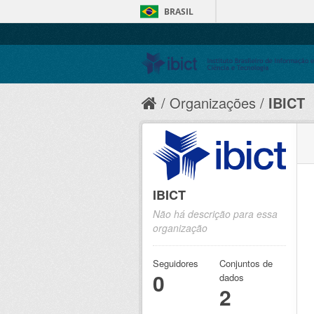
BRASIL
Organizações
IBICT
IBICT
Não há descrição para essa
organização
Seguidores
Conjuntos de
0
dados
2