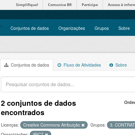
Simplifique!
Comunica BR
Participe
Acesso à infor
Conjuntos de dados
Organizações
Grupos
Sobre
Conjuntos de dados
Fluxo de Atividades
Sobre
2 conjuntos de dados
Orde
encontrados
Licenças:
Creative Commons Atribuição
Grupos:
3. CONTRA
Organizações:
IBICT