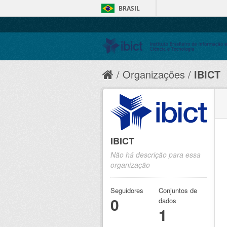
BRASIL
Organizações
IBICT
IBICT
Não há descrição para essa
organização
Seguidores
Conjuntos de
0
dados
1