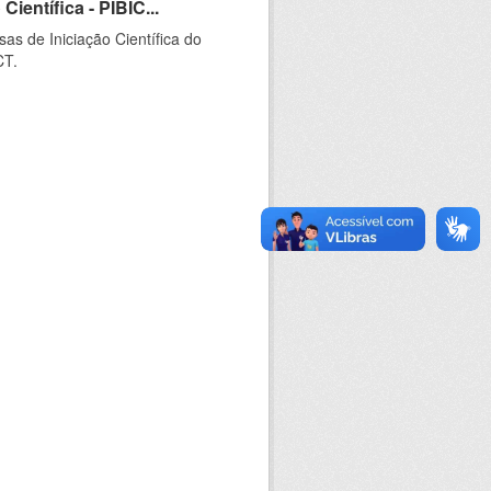
ientífica - PIBIC...
as de Iniciação Científica do
CT.