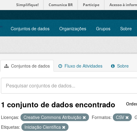
Simplifique!
Comunica BR
Participe
Acesso à infor
Conjuntos de dados
Organizações
Grupos
Sobre
Conjuntos de dados
Fluxo de Atividades
Sobre
1 conjunto de dados encontrado
Orde
Licenças:
Creative Commons Atribuição
Formatos:
CSV
G
Etiquetas:
Iniciação Científica