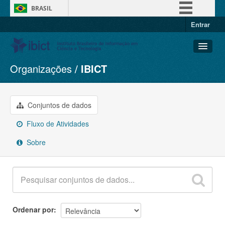
BRASIL
Entrar
Simplifique!
Comunica BR
Participe
Organizações
IBICT
Conjuntos de dados
Acesso à informação
Organizações
Legislação
Grupos
Conjuntos de dados
Canais
Sobre
Fluxo de Atividades
Sobre
Ordenar por