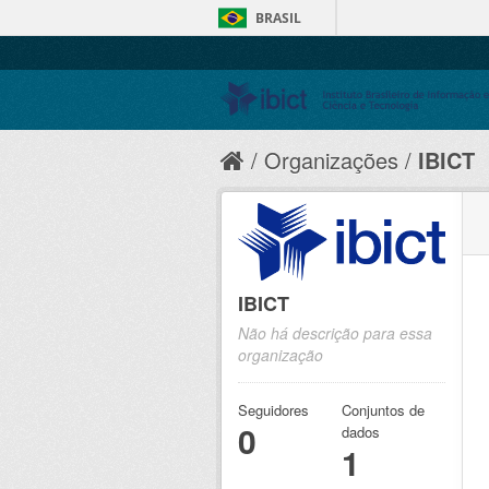
BRASIL
Organizações
IBICT
IBICT
Não há descrição para essa
organização
Seguidores
Conjuntos de
0
dados
1