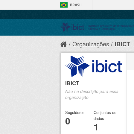
BRASIL
Organizações
IBICT
IBICT
Não há descrição para essa
organização
Seguidores
Conjuntos de
0
dados
1