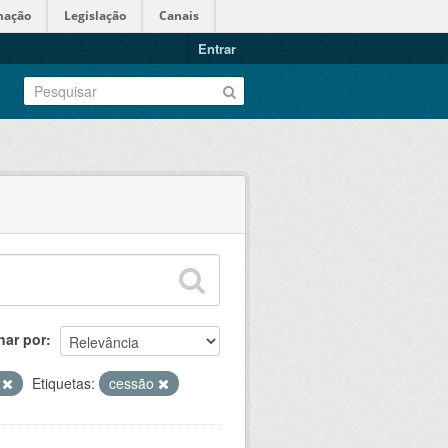
mação
Legislação
Canais
Entrar
nar por
S
Etiquetas:
cessão