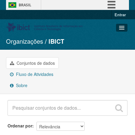
BRASIL
Entrar
Simplifique!
Comunica BR
Participe
Organizações
IBICT
Conjuntos de dados
Acesso à informação
Organizações
Legislação
Grupos
Conjuntos de dados
Canais
Sobre
Fluxo de Atividades
Sobre
Ordenar por